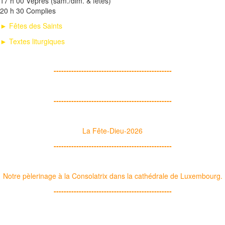
17 h 00 Vêpres (sam./dim. & fêtes)
20 h 30 Complies
► Fêtes des Saints
► Textes liturgiques
-----------------------------------------------
-----------------------------------------------
La Fête-Dieu-2026
-----------------------------------------------
Notre pèlerinage à la Consolatrix dans la cathédrale de Luxembourg.
-----------------------------------------------